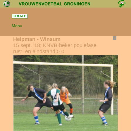
Menu
Helpman - Winsum
15 sept. '18; KNVB-beker poulefase
rust- en eindstand 0-0