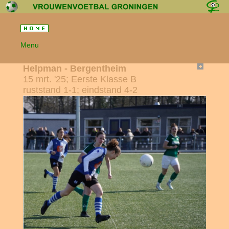
Menu
Helpman - Bergentheim
15 mrt. '25; Eerste Klasse B
ruststand 1-1; eindstand 4-2