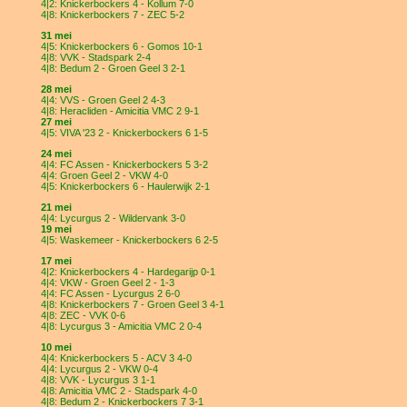
4|2: Knickerbockers 4 - Kollum 7-0
4|8: Knickerbockers 7 - ZEC 5-2
31 mei
4|5: Knickerbockers 6 - Gomos 10-1
4|8: VVK - Stadspark 2-4
4|8: Bedum 2 - Groen Geel 3 2-1
28 mei
4|4: VVS - Groen Geel 2 4-3
4|8: Heracliden - Amicitia VMC 2 9-1
27 mei
4|5: VIVA '23 2 - Knickerbockers 6 1-5
24 mei
4|4: FC Assen - Knickerbockers 5 3-2
4|4: Groen Geel 2 - VKW 4-0
4|5: Knickerbockers 6 - Haulerwijk 2-1
21 mei
4|4: Lycurgus 2 - Wildervank 3-0
19 mei
4|5: Waskemeer - Knickerbockers 6 2-5
17 mei
4|2: Knickerbockers 4 - Hardegarijp 0-1
4|4: VKW - Groen Geel 2 - 1-3
4|4: FC Assen - Lycurgus 2 6-0
4|8: Knickerbockers 7 - Groen Geel 3 4-1
4|8: ZEC - VVK 0-6
4|8: Lycurgus 3 - Amicitia VMC 2 0-4
10 mei
4|4: Knickerbockers 5 - ACV 3 4-0
4|4: Lycurgus 2 - VKW 0-4
4|8: VVK - Lycurgus 3 1-1
4|8: Amicitia VMC 2 - Stadspark 4-0
4|8: Bedum 2 - Knickerbockers 7 3-1