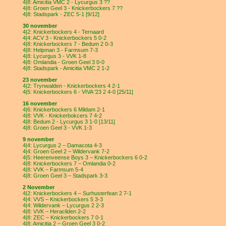
4|8: Amicitia VMC 2 - Lycurgus 3 ??
4|8: Groen Geel 3 - Knickerbockers 7 ??
4|8: Stadspark - ZEC 5-1 [9/12]
30 november
4|2: Knickerbockers 4 - Ternaard
4|4: ACV 3 - Knickerbockers 5 0-2
4|8: Knickerbockers 7 - Bedum 2 0-3
4|8: Helpman 3 - Farmsum 7-3
4|8: Lycurgus 3 - VVK 1-8
4|8: Omlandia - Groen Geel 3 0-0
4|8: Stadspark - Amicitia VMC 2 1-2
23 november
4|2: Trynwalden - Knickerbockers 4 2-1
4|5: Knickerbockers 6 - VIVA '23 2 4-0 [25/11]
16 november
4|6: Knickerbockers 6 Mildam 2-1
4|8: VVK - Knickerbokcers 7 4-2
4|8: Bedum 2 - Lycurgus 3 1-0 [13/11]
4|8: Groen Geel 3 - VVK 1-3
9 november
4|4: Lycurgus 2 – Damacota 4-3
4|4: Groen Geel 2 – Wildervank 7-2
4|5: Heerenveense Boys 3 – Knickerbockers 6 0-2
4|8: Knickerbockers 7 – Omlandia 0-2
4|8: VVK – Farmsum 5-4
4|8: Groen Geel 3 – Stadspark 3-3
2 November
4|2: Knickerbockers 4 – Surhusterfean 2 7-1
4|4: VVS – Knickerbockers 5 3-3
4|4: Wildervank – Lycurgus 2 2-3
4|8: VVK – Heracliden 2-2
4|8: ZEC – Knickerbockers 7 0-1
4|8: Amicitia 2 – Groen Geel 3 0-2