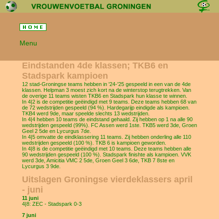
Menu
Eindstanden 4de klassen; TKB6 en
Stadspark kampioen
12 stad-Groningse teams hebben in '24-'25 gespeeld in een van de 4de
klassen. Helpman 3 moest zich kort na de winterstop terugtrekken. Van
de overige 11 teams wisten TKB6 en Stadspark hun klasse te winnen.
In 4|2 is de competitie geëindigd met 9 teams. Deze teams hebben 68 van
de 72 wedstrijden gespeeld (94 %). Hardegarijp eindigde als kampioen.
TKB4 werd 9de, maar speelde slechts 13 wedstrijden.
In 4|4 hebben 10 teams de eindstand gehaald. Zij hebben op 1 na alle 90
wedstrijden gespeeld (99%). FC Assen werd 1ste. TKB5 werd 3de, Groen
Geel 2 5de en Lycurgus 7de.
In 4|5 omvatte de eindklassering 11 teams. Zij hebben onderling alle 110
wedstrijden gespeeld (100 %). TKB 6 is kampioen geworden.
In 4|8 is de competitie geëindigd met 10 teams. Deze teams hebben alle
90 wedstrijden gespeeld (100 %). Stadspark finishte als kampioen. VVK
werd 3de, Amicitia VMC 2 5de, Groen Geel 3 6de, TKB 7 8ste en
Lycurgus 3 9de.
Uitslagen Groningse vierdeklassers april
- juni
11 juni
4|8: ZEC - Stadspark 0-3
7 juni