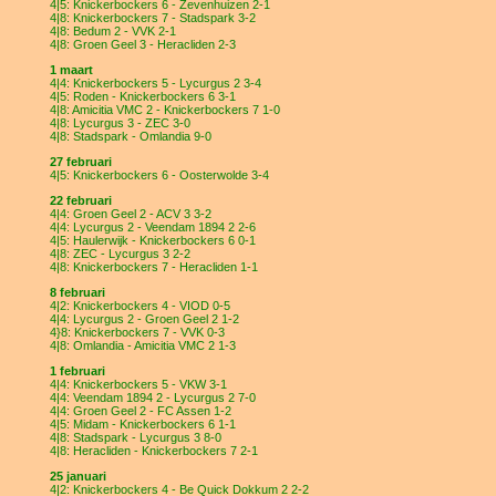
4|5: Knickerbockers 6 - Zevenhuizen 2-1
4|8: Knickerbockers 7 - Stadspark 3-2
4|8: Bedum 2 - VVK 2-1
4|8: Groen Geel 3 - Heracliden 2-3
1 maart
4|4: Knickerbockers 5 - Lycurgus 2 3-4
4|5: Roden - Knickerbockers 6 3-1
4|8: Amicitia VMC 2 - Knickerbockers 7 1-0
4|8: Lycurgus 3 - ZEC 3-0
4|8: Stadspark - Omlandia 9-0
27 februari
4|5: Knickerbockers 6 - Oosterwolde 3-4
22 februari
4|4: Groen Geel 2 - ACV 3 3-2
4|4: Lycurgus 2 - Veendam 1894 2 2-6
4|5: Haulerwijk - Knickerbockers 6 0-1
4|8: ZEC - Lycurgus 3 2-2
4|8: Knickerbockers 7 - Heracliden 1-1
8 februari
4|2: Knickerbockers 4 - VIOD 0-5
4|4: Lycurgus 2 - Groen Geel 2 1-2
4}8: Knickerbockers 7 - VVK 0-3
4|8: Omlandia - Amicitia VMC 2 1-3
1 februari
4|4: Knickerbockers 5 - VKW 3-1
4|4: Veendam 1894 2 - Lycurgus 2 7-0
4|4: Groen Geel 2 - FC Assen 1-2
4|5: Midam - Knickerbockers 6 1-1
4|8: Stadspark - Lycurgus 3 8-0
4|8: Heracliden - Knickerbockers 7 2-1
25 januari
4|2: Knickerbockers 4 - Be Quick Dokkum 2 2-2