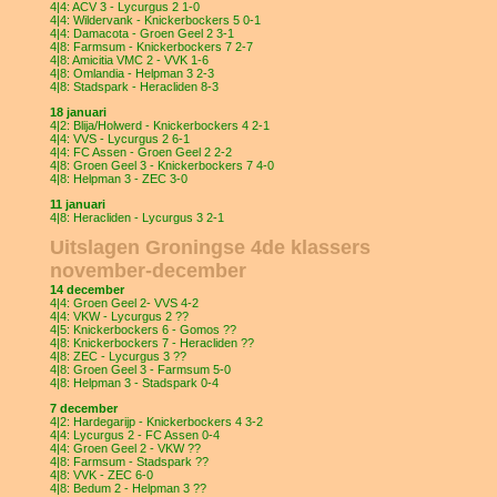
4|4: ACV 3 - Lycurgus 2 1-0
4|4: Wildervank - Knickerbockers 5 0-1
4|4: Damacota - Groen Geel 2 3-1
4|8: Farmsum - Knickerbockers 7 2-7
4|8: Amicitia VMC 2 - VVK 1-6
4|8: Omlandia - Helpman 3 2-3
4|8: Stadspark - Heracliden 8-3
18 januari
4|2: Blija/Holwerd - Knickerbockers 4 2-1
4|4: VVS - Lycurgus 2 6-1
4|4: FC Assen - Groen Geel 2 2-2
4|8: Groen Geel 3 - Knickerbockers 7 4-0
4|8: Helpman 3 - ZEC 3-0
11 januari
4|8: Heracliden - Lycurgus 3 2-1
Uitslagen Groningse 4de klassers
november-december
14 december
4|4: Groen Geel 2- VVS 4-2
4|4: VKW - Lycurgus 2 ??
4|5: Knickerbockers 6 - Gomos ??
4|8: Knickerbockers 7 - Heracliden ??
4|8: ZEC - Lycurgus 3 ??
4|8: Groen Geel 3 - Farmsum 5-0
4|8: Helpman 3 - Stadspark 0-4
7 december
4|2: Hardegarijp - Knickerbockers 4 3-2
4|4: Lycurgus 2 - FC Assen 0-4
4|4: Groen Geel 2 - VKW ??
4|8: Farmsum - Stadspark ??
4|8: VVK - ZEC 6-0
4|8: Bedum 2 - Helpman 3 ??