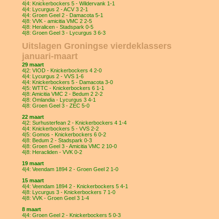
4|4: Knickerbockers 5 - Wildervank 1-1
4|4: Lycurgus 2 - ACV 3 2-1
4|4: Groen Geel 2 - Damacota 5-1
4|8: VVK - amicitia VMC 2 2-5
4|8: Heralicen - Stadspark 0-5
4|8: Groen Geel 3 - Lycurgus 3 6-3
Uitslagen Groningse vierdeklassers
januari-maart
29 maart
4|2: VIOD - Knickerbockers 4 2-0
4|4: Lycurgus 2 - VVS 1-6
4|4: Knickerbockers 5 - Damacota 3-0
4|5: WTTC - Knickerbockers 6 1-1
4|8: Amicitia VMC 2 - Bedum 2 2-2
4|8: Omlandia - Lycurgus 3 4-1
4|8: Groen Geel 3 - ZEC 5-0
22 maart
4|2: Surhusterfean 2 - Knickerbockers 4 1-4
4|4: Knickerbockers 5 - VVS 2-2
4|5: Gomos - Knickerbockers 6 0-2
4|8: Bedum 2 - Stadspark 0-3
4|8: Groen Geel 3 - Amicitia VMC 2 10-0
4|8: Heracliden - VVK 0-2
19 maart
4|4: Veendam 1894 2 - Groen Geel 2 1-0
15 maart
4|4: Veendam 1894 2 - Knickerbockers 5 4-1
4|8: Lycurgus 3 - Knickerbockers 7 1-0
4|8: VVK - Groen Geel 3 1-4
8 maart
4|4: Groen Geel 2 - Knickerbockers 5 0-3