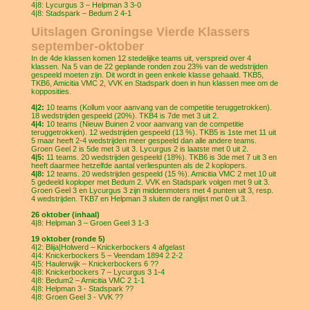
4|8: Lycurgus 3 – Helpman 3 3-0
4|8: Stadspark – Bedum 2 4-1
Uitslagen Groningse Vierde Klassers
september-oktober
In de 4de klassen komen 12 stedelijke teams uit, verspreid over 4
klassen. Na 5 van de 22 geplande ronden zou 23% van de wedstrijden
gespeeld moeten zijn. Dit wordt in geen enkele klasse gehaald. TKB5,
TKB6, Amicitia VMC 2, VVK en Stadspark doen in hun klassen mee om de
kopposities.
4|2:
10 teams (Kollum voor aanvang van de competitie teruggetrokken).
18 wedstrijden gespeeld (20%). TKB4 is 7de met 3 uit 2.
4|4:
10 teams (Nieuw Buinen 2 voor aanvang van de competitie
teruggetrokken). 12 wedstrijden gespeeld (13 %). TKB5 is 1ste met 11 uit
5 maar heeft 2-4 wedstrijden meer gespeeld dan alle andere teams.
Groen Geel 2 is 5de met 3 uit 3. Lycurgus 2 is laatste met 0 uit 2.
4|5:
11 teams. 20 wedstrijden gespeeld (18%). TKB6 is 3de met 7 uit 3 en
heeft daarmee hetzelfde aantal verliespunten als de 2 koplopers.
4|8:
12 teams. 20 wedstrijden gespeeld (15 %). Amicitia VMC 2 met 10 uit
5 gedeeld koploper met Bedum 2. VVK en Stadspark volgen met 9 uit 3.
Groen Geel 3 en Lycurgus 3 zijn middenmoters met 4 punten uit 3, resp.
4 wedstrijden. TKB7 en Helpman 3 sluiten de ranglijst met 0 uit 3.
26 oktober (inhaal)
4|8: Helpman 3 – Groen Geel 3 1-3
19 oktober (ronde 5)
4|2: Blija|Holwerd – Knickerbockers 4 afgelast
4|4: Knickerbockers 5 – Veendam 1894 2 2-2
4|5: Haulerwijk – Knickerbockers 6 ??
4|8: Knickerbockers 7 – Lycurgus 3 1-4
4|8: Bedum2 – Amicitia VMC 2 1-1
4|8: Helpman 3 - Stadspark ??
4|8: Groen Geel 3 - VVK ??