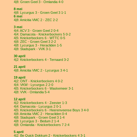
4|8: Groen Geel 3 - Omlandia 4-0
8 mei
4|8: Lycurgus 3 - Groen Geel 3 1-1
6 mei
4|8: Amicitia VMC 2 - ZEC 2-2
3 mei
4|4: ACV 3 - Groen Geel 2 0-4
4|4: Damacota - Knickerbockers 5 0-2
4|5: Knickerbockers 6 - WTTC 0-5
4|8: ZEC - Groen Geel 3 2-2
4|8: Lycurgus 3 - Heracliden 1-5
4|8: Stadspark - VVK 3-1
30 april
4|2: Knickerbockers 4 - Ternaard 3-2
21 april
4|8: Amicitia VMC 2 - Lycurgus 3 4-1
19 april
4|2: ONT - Knickerbockers 4 0-2
4|4: VKW - Lycurgus 2 2-0
4|5: Knickerbockers 6 - Waskemeer 3-1
4|8: VVK - Omlandia 5-4
12 april
4|2: Knickerbockers 4 - Zeester 1-3
4|4: Damacota - Lycurgus 2 0-1
4|5: Knickerbockers 6 - Heerenveense Boys 3 4-0
4|8: Amicitia VMC 2 - Heracliden 0-4
4|8: Stadspark - Groen Geel 3 1-4
4|8: Lycurgus 3 - Bedum 2 1-4
4|8: Omlandia - Knickerbockers 7 2-4
5 april
4|2: Be Quick Dokkum 2 - Knickerbockers 4 3-1