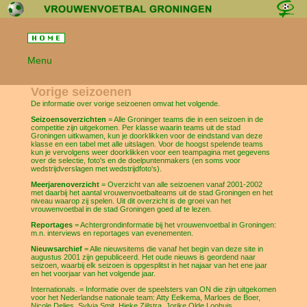
Menu
Vorige seizoenen
De informatie over vorige seizoenen omvat het volgende.
Seizoensoverzichten
= Alle Groninger teams die in een seizoen in de
competitie zijn uitgekomen. Per klasse waarin teams uit de stad
Groningen uitkwamen, kun je doorklikken voor de eindstand van deze
klasse en een tabel met alle uitslagen. Voor de hoogst spelende teams
kun je vervolgens weer doorklikken voor een teampagina met gegevens
over de selectie, foto's en de doelpuntenmakers (en soms voor
wedstrijdverslagen met wedstrijdfoto's).
Meerjarenoverzicht
= Overzicht van alle seizoenen vanaf 2001-2002
met daarbij het aantal vrouwenvoetbalteams uit de stad Groningen en het
niveau waarop zij spelen. Uit dit overzicht is de groei van het
vrouwenvoetbal in de stad Groningen goed af te lezen.
Reportages
= Achtergrondinformatie bij het vrouwenvoetbal in Groningen:
m.n. interviews en reportages van evenementen.
Nieuwsarchief
= Alle nieuwsitems die vanaf het begin van deze site in
augustus 2001 zijn gepubliceerd. Het oude nieuws is geordend naar
seizoen, waarbij elk seizoen is opgesplitst in het najaar van het ene jaar
en het voorjaar van het volgende jaar.
Internationals. = Informatie over de speelsters van ON die zijn uitgekomen
voor het Nederlandse nationale team: Atty Eelkema, Marloes de Boer,
Nicole Delies, Sylvia Smit, Hieke Zijlstra, Jorike Olde Loohuis.