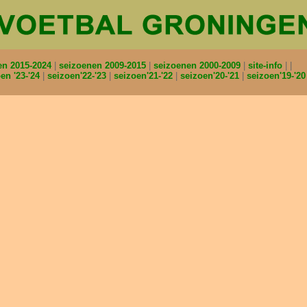
en 2015-2024
seizoenen 2009-2015
seizoenen 2000-2009
site-info
en '23-'24
seizoen'22-'23
seizoen'21-'22
seizoen'20-'21
seizoen'19-'2