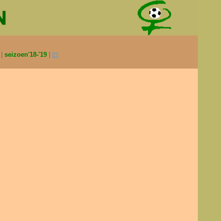
0
seizoen'18-'19