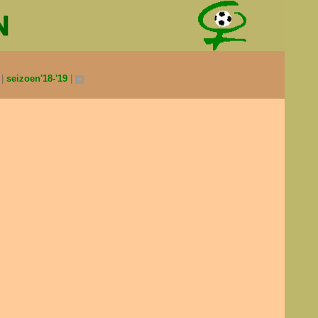
0
seizoen'18-'19