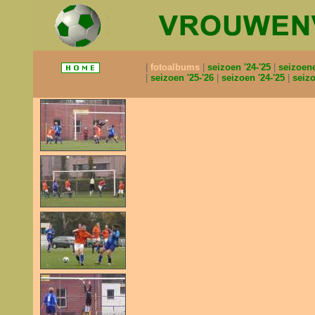
fotoalbums
seizoen '24-'25
seizoen
seizoen '25-'26
seizoen '24-'25
seizo