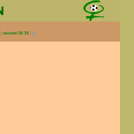
0
seizoen'18-'19