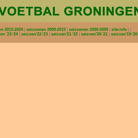
en 2015-2024
seizoenen 2009-2015
seizoenen 2000-2009
site-info
en '23-'24
seizoen'22-'23
seizoen'21-'22
seizoen'20-'21
seizoen'19-'2