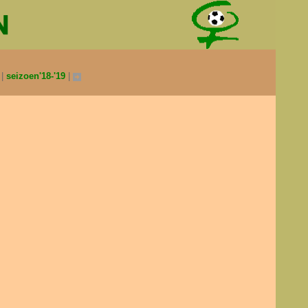
0
seizoen'18-'19