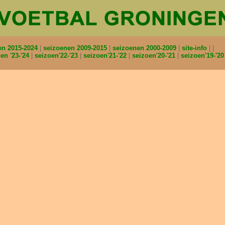
en 2015-2024
seizoenen 2009-2015
seizoenen 2000-2009
site-info
en '23-'24
seizoen'22-'23
seizoen'21-'22
seizoen'20-'21
seizoen'19-'2