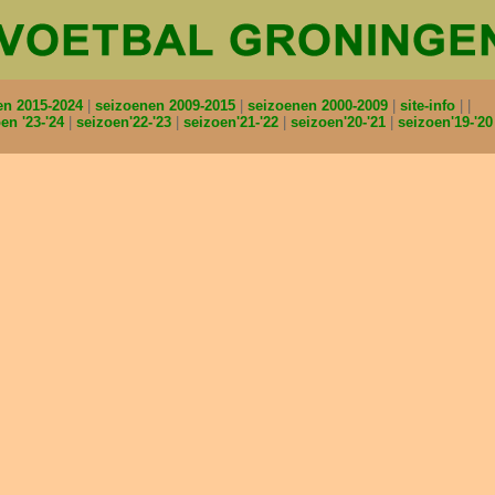
en 2015-2024
seizoenen 2009-2015
seizoenen 2000-2009
site-info
en '23-'24
seizoen'22-'23
seizoen'21-'22
seizoen'20-'21
seizoen'19-'2