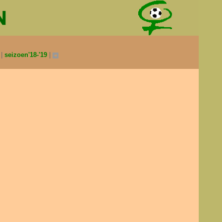
0
seizoen'18-'19