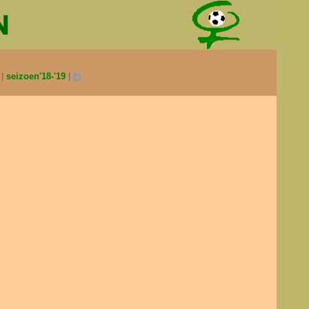
0
seizoen'18-'19