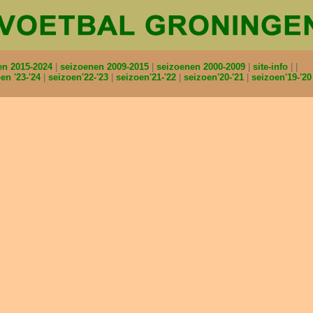
en 2015-2024
seizoenen 2009-2015
seizoenen 2000-2009
site-info
en '23-'24
seizoen'22-'23
seizoen'21-'22
seizoen'20-'21
seizoen'19-'2