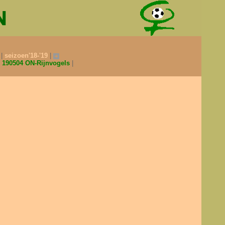
0
seizoen'18-'19
190504 ON-Rijnvogels