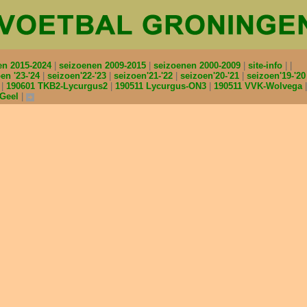
en 2015-2024
seizoenen 2009-2015
seizoenen 2000-2009
site-info
en '23-'24
seizoen'22-'23
seizoen'21-'22
seizoen'20-'21
seizoen'19-'2
2
190601 TKB2-Lycurgus2
190511 Lycurgus-ON3
190511 VVK-Wolvega
nGeel