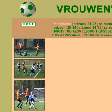
fotoalbums
seizoen '24-'25
seizoen
seizoen '25-'26
seizoen '24-'25
seizo
180615 TKB-AZSV
190608 TKB-SSS
190504 ON2-Stiens
190504 ON3-Groe