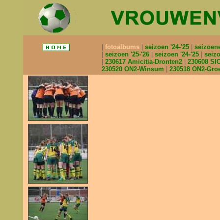
fotoalbums
seizoen '24-'25
seizoen
seizoen '25-'26
seizoen '24-'25
seizo
230617 Amicitia-Dronten2
230608 S
230520 ON2-Winsum
230518 ON2-Gro