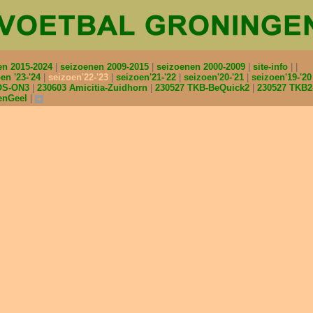
en 2015-2024
seizoenen 2009-2015
seizoenen 2000-2009
site-info
en '23-'24
seizoen'22-'23
seizoen'21-'22
seizoen'20-'21
seizoen'19-'2
IOS-ON3
230603 Amicitia-Zuidhorn
230527 TKB-BeQuick2
230527 TKB
enGeel