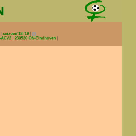
0
seizoen'18-'19
2-ACV2
230520 ON-Eindhoven