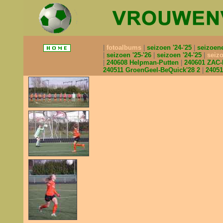
fotoalbums
seizoen '24-'25
seizoen
seizoen '25-'26
seizoen '24-'25
seizo
240608 Helpman-Putten
240601 ZAC
240511 GroenGeel-BeQuick'28 2
2405