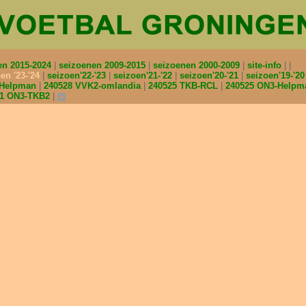
en 2015-2024
seizoenen 2009-2015
seizoenen 2000-2009
site-info
en '23-'24
seizoen'22-'23
seizoen'21-'22
seizoen'20-'21
seizoen'19-'2
-Helpman
240528 VVK2-omlandia
240525 TKB-RCL
240525 ON3-Help
11 ON3-TKB2