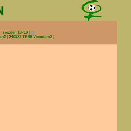
0
seizoen'18-'19
man2
240522 TKB6-Veendam2