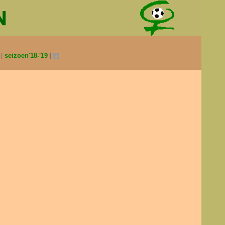
0
seizoen'18-'19