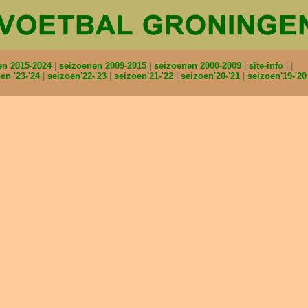
en 2015-2024
seizoenen 2009-2015
seizoenen 2000-2009
site-info
en '23-'24
seizoen'22-'23
seizoen'21-'22
seizoen'20-'21
seizoen'19-'2