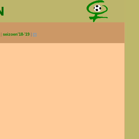
0
seizoen'18-'19