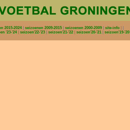
en 2015-2024
seizoenen 2009-2015
seizoenen 2000-2009
site-info
en '23-'24
seizoen'22-'23
seizoen'21-'22
seizoen'20-'21
seizoen'19-'2