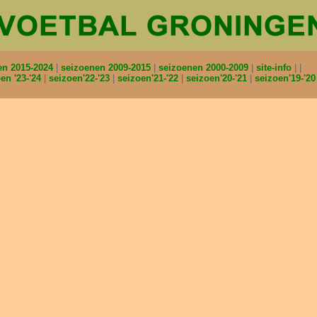
en 2015-2024
seizoenen 2009-2015
seizoenen 2000-2009
site-info
en '23-'24
seizoen'22-'23
seizoen'21-'22
seizoen'20-'21
seizoen'19-'2