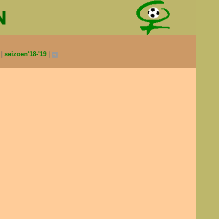
0
seizoen'18-'19