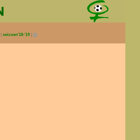
0
seizoen'18-'19