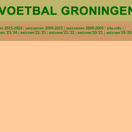
en 2015-2024
seizoenen 2009-2015
seizoenen 2000-2009
site-info
en '23-'24
seizoen'22-'23
seizoen'21-'22
seizoen'20-'21
seizoen'19-'2