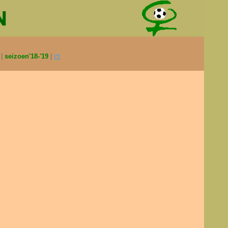
0
seizoen'18-'19