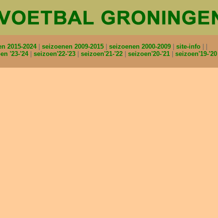
en 2015-2024
seizoenen 2009-2015
seizoenen 2000-2009
site-info
en '23-'24
seizoen'22-'23
seizoen'21-'22
seizoen'20-'21
seizoen'19-'2