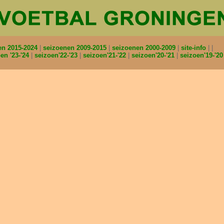
en 2015-2024
seizoenen 2009-2015
seizoenen 2000-2009
site-info
en '23-'24
seizoen'22-'23
seizoen'21-'22
seizoen'20-'21
seizoen'19-'2