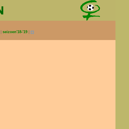
0
seizoen'18-'19