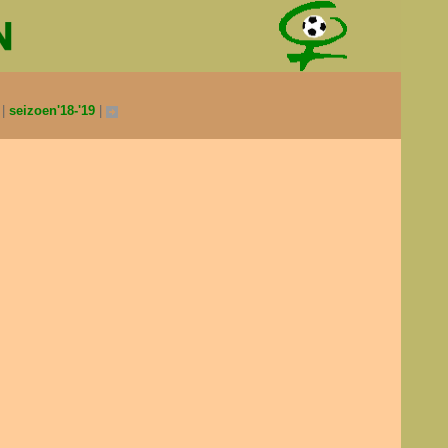
0
seizoen'18-'19