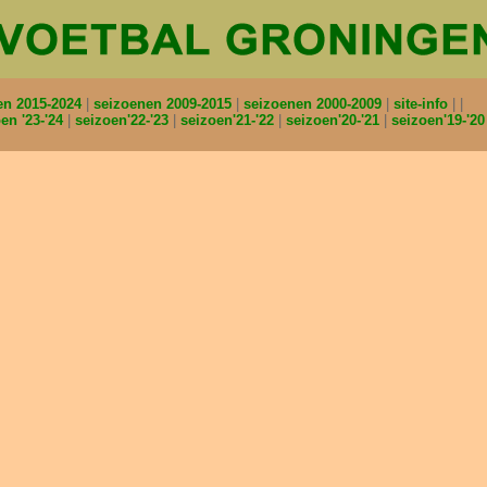
en 2015-2024
seizoenen 2009-2015
seizoenen 2000-2009
site-info
en '23-'24
seizoen'22-'23
seizoen'21-'22
seizoen'20-'21
seizoen'19-'2