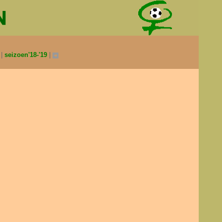
0
seizoen'18-'19