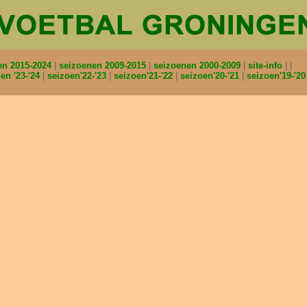
en 2015-2024
seizoenen 2009-2015
seizoenen 2000-2009
site-info
en '23-'24
seizoen'22-'23
seizoen'21-'22
seizoen'20-'21
seizoen'19-'2