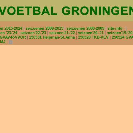
en 2015-2024
seizoenen 2009-2015
seizoenen 2000-2009
site-info
en '23-'24
seizoen'22-'23
seizoen'21-'22
seizoen'20-'21
seizoen'19-'2
 GVAV-R-VVOR
250531 Helpman-St.Anna
250528 TKB-VEV
250524 GV
BMJ