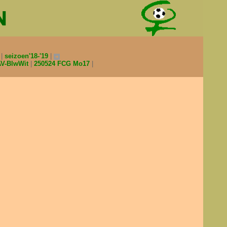
0
seizoen'18-'19
AV-BlwWit
250524 FCG Mo17