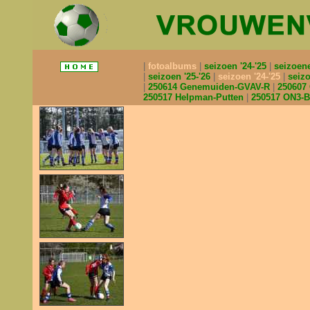
fotoalbums
seizoen '24-'25
seizoen
seizoen '25-'26
seizoen '24-'25
seizo
250614 Genemuiden-GVAV-R
250607
250517 Helpman-Putten
250517 ON3-