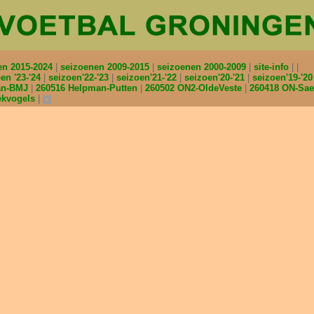
en 2015-2024
seizoenen 2009-2015
seizoenen 2000-2009
site-info
en '23-'24
seizoen'22-'23
seizoen'21-'22
seizoen'20-'21
seizoen'19-'2
an-BMJ
260516 Helpman-Putten
260502 ON2-OldeVeste
260418 ON-Sa
ekvogels