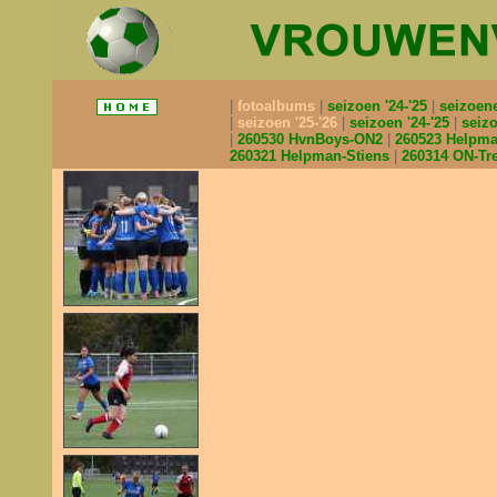
fotoalbums
seizoen '24-'25
seizoen
seizoen '25-'26
seizoen '24-'25
seizo
260530 HvnBoys-ON2
260523 Helpm
260321 Helpman-Stiens
260314 ON-Tr