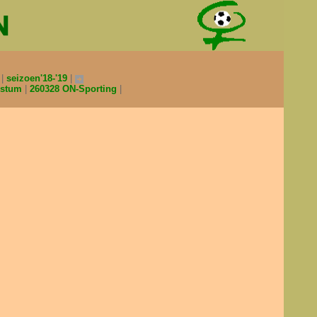
0
seizoen'18-'19
estum
260328 ON-Sporting