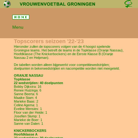
Menu
Topscorers seizoen '22-'23
Hieronder zullen de topscorers volgen van de 4 hoogst spelende
Groningse teams. Het betreft de teams in de Topklasse (Oranje Nassau),
Hoofdklasse (The Knickerbockers) en de Eerste Klasse B (Oranje
Nassau 2 en Helpman).
De tabellen worden alleen bijgewerkt voor competitiewedstrijden;
doelpunten in bekerwedstrijden en nacompetitie worden niet meegeteld.
ORANJE NASSAU
Topklasse
22 wedstrijden: 40 doelpunten
Bobby Dijkstra: 16
Renee Huizinga: 6
Sanne Beerta: 6
Maaike Stam: 4
Marieke Baas: 2
Celine Agema: 1
Eveline Mensies: 1
Floor van der Heide: 1
Josefien Slump: 1
Marieke de Boer: 1
Sanne van Dalen: 1
KNICKERBOCKERS
Hoofdklasse A