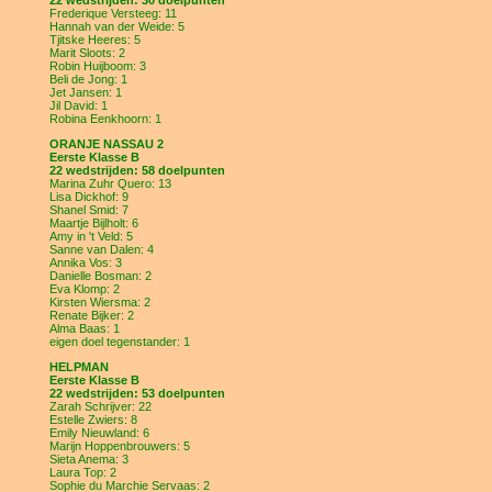
22 wedstrijden: 30 doelpunten
Frederique Versteeg: 11
Hannah van der Weide: 5
Tjitske Heeres: 5
Marit Sloots: 2
Robin Huijboom: 3
Beli de Jong: 1
Jet Jansen: 1
Jil David: 1
Robina Eenkhoorn: 1
ORANJE NASSAU 2
Eerste Klasse B
22 wedstrijden: 58 doelpunten
Marina Zuhr Quero: 13
Lisa Dickhof: 9
Shanel Smid: 7
Maartje Bijlholt: 6
Amy in 't Veld: 5
Sanne van Dalen: 4
Annika Vos: 3
Danielle Bosman: 2
Eva Klomp: 2
Kirsten Wiersma: 2
Renate Bijker: 2
Alma Baas: 1
eigen doel tegenstander: 1
HELPMAN
Eerste Klasse B
22 wedstrijden: 53 doelpunten
Zarah Schrijver: 22
Estelle Zwiers: 8
Emily Nieuwland: 6
Marijn Hoppenbrouwers: 5
Sieta Anema: 3
Laura Top: 2
Sophie du Marchie Servaas: 2