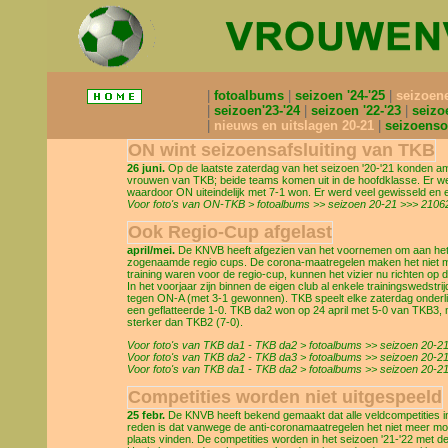
fotoalbums
seizoen '24-'25
seizoen
seizoen'23-'24
seizoen '22-'23
seizo
nieuws en uitslagen 20-21
seizoenso
ON wint seizoensafsluiting van TKB
26 juni.
Op de laatste zaterdag van het seizoen '20-'21 konden 
vrouwen van TKB; beide teams komen uit in de hoofdklasse. Er we
waardoor ON uiteindelijk met 7-1 won. Er werd veel gewisseld en
Voor foto's van ON-TKB > fotoalbums >> seizoen 20-21 >>> 210626
Ook Regio-Cup afgelast
april/mei.
De KNVB heeft afgezien van het voornemen om aan het ei
zogenaamde regio cups. De corona-maatregelen maken het niet mog
training waren voor de regio-cup, kunnen het vizier nu richten op d
In het voorjaar zijn binnen de eigen club al enkele trainingswedst
tegen ON-A (met 3-1 gewonnen). TKB speelt elke zaterdag onderlin
een geflatteerde 1-0. TKB da2 won op 24 april met 5-0 van TKB3, 
sterker dan TKB2 (7-0).
Voor foto's van TKB da1 - TKB da2 > fotoalbums >> seizoen 20-21
Voor foto's van TKB da2 - TKB da3 > fotoalbums >> seizoen 20-21
Voor foto's van TKB da1 - TKB da2 > fotoalbums >> seizoen 20-21
Competities worden niet uitgespeeld
25 febr.
De KNVB heeft bekend gemaakt dat alle veldcompetities in 
reden is dat vanwege de anti-coronamaatregelen het niet meer mogel
plaats vinden. De competities worden in het seizoen '21-'22 met d