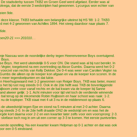
e. De stadsderby tussen TKB2 en Groen Geel werd afgelast. Eerder was al
Wolvega, dat de eerste 3 wedstrijden had gewonnen. Lycurgus won echter van
8sten 9de.
eze klasse. TKB3 behaalde een belangrijke uiteinst bij HS '88: 1-2. TKB3
d met 4-2 gewonnen van Achilles 1894. Het steeg daardoor naar plaats 7.
 6de.
oen20-21 >>> 201010.. .
nje Nassau won de noordelijke derby tegen Heerenveense Boys overtuigend.
r Boys.
oys. Het werd uiteindelijk 0-5 voor ON. Die stand was al bij rust bereikt. In
 Vegter, toegekend na een overtreding op Aisse Gumbs. Daarna werd het 0-2
 voorzet van rechts van Kelly Dekker. De 0-4 was weer van Carolien Vegter na
Gumbs die alleen op de keeper kon afgaan en via de keeper kon scoren. In de
 meer tegendoelpunten en dat lukte.
. In Heerhugowaard met 1-2 gewonnen van Reiger Boys. TKB was beter, moest
 het bij rust nog steeds 0-0. Ook in de 2de helft was TKB de bovenliggende
ijboom zette voor vanaf rechts en de bal kwam via de keeper bij Sanne
nd alweer gelijk: 1-1. Acht minuten voor tijd viel toch de verdiende winnende
de bal terug op de inkomende Robin Huijboom en haar schoot was raak: 1-2.
3 nu de koploper. TKB staat met 4 uit 3 nu in de middenmoot op plaats 6.
 de uitwedstrijd tegen Epe en stond na 5 minuten al met 2-0 achter. Daarna
g steeds 2-0. In de 2de helft draaide ON2 de wedstrijd om en was het de
gde kort daarna voor 2-2 en een kwartier later zelfs voor een voorsprong: 2-3.
 slotfase toch nog in om uit een corner op 3-3 te komen. Het eerste puntverlies
eerde opstelling. Na een kwartier kwam Helpman op 0-1 achter en dat was ook
voor een 0-5 eindstand.