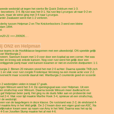
weede wedstrijd uit tegen het sterke Be Quick Dokkum met 1-3.
oekers: 3-4. Bij rust was het 0-1. Na rust liep Lycurgus uit naar 0-2 en
punt, maar de winst ging met 3-4 naar Lycurgus.
arder Zwaluwen werd met 1-2 verloren.
derby tussen Helpman 2 en The Knickerbockers 3 werd een kleine
ndam 1894.
l.
n20-21 >>> 200926... .
bij ON2 en Helpman
gse teams in de Hoofdklasse begonnen met een uitwedstrijd. ON speelde gelijk
van Wartburgia 2.
 presteert. Saestum kwam met 1-0 voor door een kopbal op een corner. Het was
er en kreeg ook enkele kansen. Nog voor rust werd het gelijk door een
ovenliggende partij maar veel kansen kwamen er niet en evenmin doelpunten: 1-1
urgia 2. Binnen 20 minuten stond het met 2-0 achter. Daarna speelde TKB zich
-1 en vlak voor rust zorgde Frederique Versteeg na een mooie actie voor 2-2.
overwicht maar scoorde daaruit niet. Wartburgia 2 counterde goed en scoorde
 wedstrijden vielen in totaal 17 goals.
 Tegen Winsum werd het 3-4. De openingsgoal was voor Helpman. Uit een
t een strafschop voor Winsum. Daarna toonde Winsum meer duelkracht en
t gaf Helpman beter partij. Het ging nu de duels feller aan en probeerde met
snel 2-4. Vlak voor tijd maakte Marthe Hoek 3-4, opnieuw uit een strafschop,
 de wedstrijd.
r een van de laagvliegers in deze klasse. De ruststand was 2-2; de eindstand 4-
 maakte Amy in het Veld gelijk. De 2-2 kwam door een eigen goal van ASC. Na
gelijkmaker kwam weer op naam van Amy in het Veld. Daarna was het op bij
 4-5 en Josefien Slump maakte het af met 4-6.