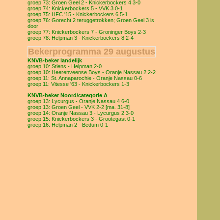
groep 73: Groen Geel 2 - Knickerbockers 4 3-0
groep 74: Knickerbockers 5 - VVK 3 0-1
groep 75: HFC '15 - Knickerbockers 6 5-1
groep 76: Gorecht 2 teruggetrokken; Groen Geel 3 is
door
groep 77: Knickerbockers 7 - Groninger Boys 2-3
groep 78: Helpman 3 - Knickerbockers 8 2-4
Bekerprogramma 29 augustus
KNVB-beker landelijk
groep 10: Stiens - Helpman 2-0
groep 10: Heerenveense Boys - Oranje Nassau 2 2-2
groep 11: St. Annaparochie - Oranje Nassau 0-6
groep 11: Vitesse '63 - Knickerbockers 1-3
KNVB-beker Noord/categorie A
groep 13: Lycurgus - Oranje Nassau 4 6-0
groep 13: Groen Geel - VVK 2-2 [ma. 31-8]
groep 14: Oranje Nassau 3 - Lycurgus 2 3-0
groep 15: Knickerbockers 3 - Grootegast 0-1
groep 16: Helpman 2 - Bedum 0-1