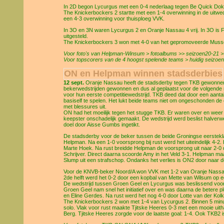
In 2D begon Lycurgus met een 0-4 nederlaag tegen Be Quick Do
The Knickerbockers 2 startte met een 1-4 overwinning in de uit
een 4-3 overwinning voor thuisploeg VVK.
In 3O en 3N waren Lycurgus 2 en Oranje Nassau 4 vrij. In 3O is F
uitgesteld.
The Knickerbockers 3 won met 4-0 van het gepromoveerde Mussel
Voor foto's van Helpman-Winsum > fotoalbums >> seizoen20-21 >>
Voor topscorers van de 4 hoogst spelende teams > huidig seizoen
ON en Helpman winnen stadsderbies
12 sept.
Oranje Nassau heeft de stadsderby tegen TKB gewonnen. 
bekerwedstrijden gewonnen en dus al geplaatst voor de volgende 
voor hun eerste competitiewedstrijd. TKB deed dat door een aantal
basiself te spelen. Het lukt beide teams niet om ongeschonden de 
met blessures uit.
ON had het moeilijk tegen het stugge TKB. Er waren over en weer
keepster onschadelijk gemaakt. De wedstrijd werd beslist halverw
doel door Aisse Gumbs ingetikt.
De stadsderby voor de beker tussen de beide Groningse eerstek
Helpman. Na een 1-0 voorsprong bij rust werd het uiteindelijk 4-2
Marte Hoek. Na rust breidde Helpman de voorsprong uit naar 2-0 
Schrijver. Direct daarna scoorde Amy in het Veld 3-1. Helpman maa
Slump uit een strafschop. Ondanks het verlies is ON2 door naar
Voor de KNVB-beker Noord/A won VVK met 1-2 van Oranje Nassau 4.
2de helft werd het 0-2 door een kopbal van Mette van Wilsum op e
De wedstrijd tussen Groen Geel en Lycurgus was beslissend voor 
Groen Geel nam snel het initiatief over en was daarna de betere 
en Eline Gerdes. Na rust werd het nog 4-0 door Lotte van der Kolk
The Knickerbockers 2 won met 1-4 van Lycurgus 2. Binnen 5 minu
solo. Vlak voor rust maakte Tjitske Heeres 0-3 met een mooie uith
Berg. Tjitske Heeres zorgde voor de laatste goal: 1-4. Ook TKB2 