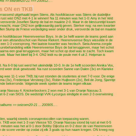
s >> seizoen20-21 >>> 200912... .
es ON en TKB
assend uitgehaald tegen Stiens. Als hoofdklasser was Stiens de duidelijke
 rust wist ON2 met 4-1 te winnen! Na 11 minuten was het 1-0: Amy in het Veld
ust veroverde Josefien Slump de bal en maakte 2-0. Maar in de blessuretijd kwam
 verwacht, maar ON2 kon gelijkwaardig partij geven. Sterker nog: na een kwartier
efien Slump de Friese verdediging weer onder druk, veroverde de bal en maakte
egen hoofdklasser Heerenveense Boys. In de 1e helft waren de teams goed aan
r een afstandsschot van Renee Riekert. Heerenveense Boys wisselde in de
 een 1-3 voorsprong. Het laatste kwartier was hectisch. Sieta Anema zorgde
lessurebehandeling wilde Heerenveense Boys de bal teruggeven, maar het schot
 daarna een goal teruggeven, maar het schot op doel was te zacht. Toch kwam
oek. Maar het bleef bij 3-4. ON2 leidt nu de poule met 4 uit 2. Helpman is
a 6-0 bij rust werd het uiteindelijk 10-0. In de 1e helft scoorden Annika Vos,
werd weer druk gewisseld. Na rust scoorden Sanne van Dalen (3x) en Klarieke
ag was 11-1 voor TKB; bij rust stonden de studentes al met 7-0 voor. De enige
a (3x), Frederique Versteeg (3x), Robin Huijboom (2x), Beli de Jong, Sjanntje
nde bekerronde. Volgende week spelen de teams tegen elkaar.
Oranje Nassau 4. Knickerbockers 2 won met 3-1 van Oranje Nassau 3.
t 6-2 van SIOS. De wedstrijd VVK-Lycurgus eindigde in een 2-3 overwinning
lbums >> seizoen20-21 ... 200905... .
jden, waarbij steeds coronaprotocollen van toepassing waren.
 TKB won met 1-3 van Vitesse '63. Oranje Nassau stond bij rust al met 0-5
10 minuten was het al 0-1 door Bobby Dijkstra en 0-2 door de van Heerenveen
 de score verder op zodat zij elk 3 goals op hun naam kregen. ON kreeg nog