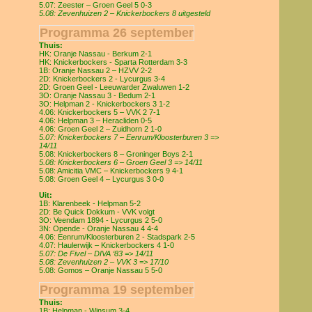
5.07: Zeester – Groen Geel 5 0-3
5.08: Zevenhuizen 2 – Knickerbockers 8 uitgesteld
Programma 26 september
Thuis:
HK: Oranje Nassau - Berkum 2-1
HK: Knickerbockers - Sparta Rotterdam 3-3
1B: Oranje Nassau 2 – HZVV 2-2
2D: Knickerbockers 2 - Lycurgus 3-4
2D: Groen Geel - Leeuwarder Zwaluwen 1-2
3O: Oranje Nassau 3 - Bedum 2-1
3O: Helpman 2 - Knickerbockers 3 1-2
4.06: Knickerbockers 5 – VVK 2 7-1
4.06: Helpman 3 – Heracliden 0-5
4.06: Groen Geel 2 – Zuidhorn 2 1-0
5.07: Knickerbockers 7 – Eenrum/Kloosterburen 3 =>
14/11
5.08: Knickerbockers 8 – Groninger Boys 2-1
5.08: Knickerbockers 6 – Groen Geel 3 => 14/11
5.08: Amicitia VMC – Knickerbockers 9 4-1
5.08: Groen Geel 4 – Lycurgus 3 0-0
Uit:
1B: Klarenbeek - Helpman 5-2
2D: Be Quick Dokkum - VVK volgt
3O: Veendam 1894 - Lycurgus 2 5-0
3N: Opende - Oranje Nassau 4 4-4
4.06: Eenrum/Kloosterburen 2 - Stadspark 2-5
4.07: Haulerwijk – Knickerbockers 4 1-0
5.07: De Fivel – DIVA ‘83 => 14/11
5.08: Zevenhuizen 2 – VVK 3 => 17/10
5.08: Gomos – Oranje Nassau 5 5-0
Programma 19 september
Thuis:
1B: Helpman - Winsum 3-4