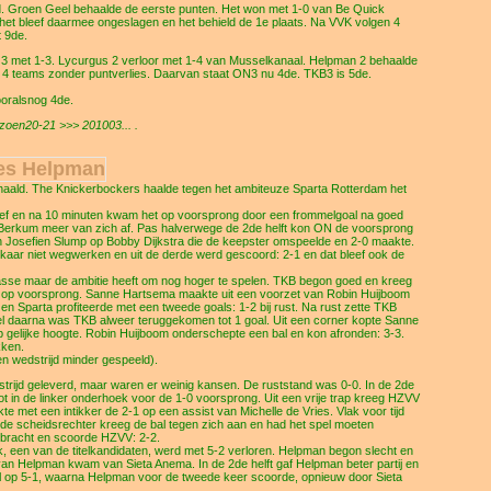
d. Groen Geel behaalde de eerste punten. Het won met 1-0 van Be Quick
t bleef daarmee ongeslagen en het behield de 1e plaats. Na VVK volgen 4
t 9de.
3 met 1-3. Lycurgus 2 verloor met 1-4 van Musselkanaal. Helpman 2 behaalde
se 4 teams zonder puntverlies. Daarvan staat ON3 nu 4de. TKB3 is 5de.
oralsnog 4de.
oen20-21 >>> 201003... .
ies Helpman
haald. The Knickerbockers haalde tegen het ambiteuze Sparta Rotterdam het
atief en na 10 minuten kwam het op voorsprong door een frommelgoal na goed
 Berkum meer van zich af. Pas halverwege de 2de helft kon ON de voorsprong
 van Josefien Slump op Bobby Dijkstra die de keepster omspeelde en 2-0 maakte.
kaar niet wegwerken en uit de derde werd gescoord: 2-1 en dat bleef ook de
asse maar de ambitie heeft om nog hoger te spelen. TKB begon goed en kreeg
r op voorsprong. Sanne Hartsema maakte uit een voorzet van Robin Huijboom
en Sparta profiteerde met een tweede goals: 1-2 bij rust. Na rust zette TKB
el daarna was TKB alweer teruggekomen tot 1 goal. Uit een corner kopte Sanne
gelijke hoogte. Robin Huijboom onderschepte een bal en kon afronden: 3-3.
kken.
 wedstrijd minder gespeeld).
 strijd geleverd, maar waren er weinig kansen. De ruststand was 0-0. In de 2de
 in de linker onderhoek voor de 1-0 voorsprong. Uit een vrije trap kreeg HZVV
e met een intikker de 2-1 op een assist van Michelle de Vries. Vlak voor tijd
p (de scheidsrechter kreeg de bal tegen zich aan en had het spel moeten
gebracht en scoorde HZVV: 2-2.
k, een van de titelkandidaten, werd met 5-2 verloren. Helpman begon slecht en
 van Helpman kwam van Sieta Anema. In de 2de helft gaf Helpman beter partij en
l op 5-1, waarna Helpman voor de tweede keer scoorde, opnieuw door Sieta