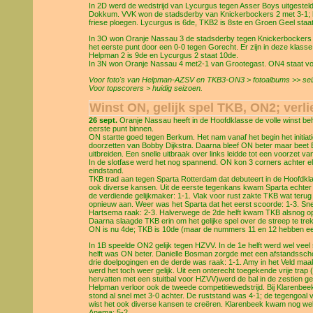
In 2D werd de wedstrijd van Lycurgus tegen Asser Boys uitgestel
Dokkum. VVK won de stadsderby van Knickerbockers 2 met 3-1; he
friese ploegen. Lycurgus is 6de, TKB2 is 8ste en Groen Geel staa
In 3O won Oranje Nassau 3 de stadsderby tegen Knickerbockers 
het eerste punt door een 0-0 tegen Gorecht. Er zijn in deze klas
Helpman 2 is 9de en Lycurgus 2 staat 10de.
In 3N won Oranje Nassau 4 met2-1 van Grootegast. ON4 staat vo
Voor foto's van Helpman-AZSV en TKB3-ON3 > fotoalbums >> seiz
Voor topscorers > huidig seizoen.
Winst ON, gelijk spel TKB, ON2; verl
26 sept.
Oranje Nassau heeft in de Hoofdklasse de volle winst be
eerste punt binnen.
ON startte goed tegen Berkum. Het nam vanaf het begin het initi
doorzetten van Bobby Dijkstra. Daarna bleef ON beter maar beet
uitbreiden. Een snelle uitbraak over links leidde tot een voorzet
In de slotfase werd het nog spannend. ON kon 3 corners achter el
eindstand.
TKB trad aan tegen Sparta Rotterdam dat debuteert in de Hoofdkl
ook diverse kansen. Uit de eerste tegenkans kwam Sparta echte
de verdiende gelijkmaker: 1-1. Vlak voor rust zakte TKB wat terug 
opnieuw aan. Weer was het Sparta dat het eerst scoorde: 1-3. Sn
Hartsema raak: 2-3. Halverwege de 2de helft kwam TKB alsnog op 
Daarna slaagde TKB erin om het gelijke spel over de streep te tre
ON is nu 4de; TKB is 10de (maar de nummers 11 en 12 hebben een
In 1B speelde ON2 gelijk tegen HZVV. In de 1e helft werd wel veel
helft was ON beter. Danielle Bosman zorgde met een afstandsschot
drie doelpogingen en de derde was raak: 1-1. Amy in het Veld maakt
werd het toch weer gelijk. Uit een onterecht toegekende vrije tra
hervatten met een stuitbal voor HZVV)werd de bal in de zestien 
Helpman verloor ook de tweede competitiewedstrijd. Bij Klarenbee
stond al snel met 3-0 achter. De ruststand was 4-1; de tegengoal
wist het ook diverse kansen te creëren. Klarenbeek kwam nog we
Anema: 5-2.