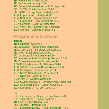
1B: Vitesse '63 - Helpman 1-1
2D: Wolvega – Lycurgus 0-4
2D: Eenrum/Kloosterburen – VVK uitgesteld
3O: HS '88 - Knickerbockers 3 1-2
3N: VIOD - Oranje Nassau 4 afgelast
4.06: Loppersum – Stadspark 0-5
4.06: Bedum 3 – Knickerbockers 5 2-6
4.07: FC Assen – Knickerbockers 4 6-2
5.07: Corenos – DIVA ‘83 uitgesteld
5.07: VVSV ’09 – Groen Geel 5 afgelast
5.08: Gomos – Groninger Boys 4-1
Programma 3 oktober
Thuis:
1B: Helpman - AZSV 0-5
2D: Lycurgus - Asser Boys uitgesteld
2D: Groen Geel - Be Quick Dokkum 1-0
2D: VVK - Knickerbockers 2 3-1
3O: Lycurgus 2 - Musselkanaal 1-4
3O: Knickerbockers 3 - Oranje Nassau 3 1-3
3N: Oranje Nassau 4 – Grootegast 2-1
4.06: Knickerbockers 4 – Helpman 3 4-4
4.06: VVK 2 – Eenrum/Kloosterburen 2 1-0
4.06: Stadspark – Groen Geel 2 1-4
4.07: Knickerbockers 4 – VEV ‘67 2-4
5.07: DIVA ’83 – Winsum 3 4-4
5.08: VVK 3 - Gomos uitgesteld
5.08: Oranje Nassau 5 – Amicitia VMC uitgesteld
5.08: Groninger Boys – Groen Geel 4 2-1
5.08: Lycurgus 3 – Groen Geel 3 1-4
Uit:
HK: Heerenveense Boys - Oranje Nassau 0-5
HK: Reiger Boys - Knickerbockers 1-2
1B: Epe - Oranje Nassau 2 3-3
3O: Gorecht - Helpman 2 0-0
5.07: Middelstum/KRC – Knickerbockers 7 2-1