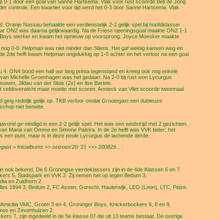
op 0-1 door een goal van Sanne Hartsema. Vlak voor rust scoorde Beli de Jong
nder controle. Een kwartier voor tijd werd het 0-3 door Sanne Hartsema. Vlak
Oranje Nassau behaalde een verdienstelijk 2-2 gelijk spel bij hoofdklasser
aar ON2 was daarna gelijkwaardig. Na de Friese openingsgoal maakte ON2 1-1
e Boys sterker en kwam het opnieuw op voorsprong. Joyce Moesker maakte
t nog 0-0. Helpman was niet minder dan Stiens. Het gaf weinig kansen weg en
 de 2de helft kwam Helpman ongelukkig op 1-0 achter en het verloor na een goal
 4. ON4 bood een half uur lang prima tegenstand en kreeg ook nog enkele
van Michelle Groenhagen was het gedaan. Na 2-0 bij rust won Lycurgus
euwen, Jildau van der Sluis (2x) en Ilse Bartels.
 veldoverwicht maar moeite met scoren. Annieck van Vliet scoorde tweemaal
 ging redelijk gelijk op. TKB verloor omdat Grootegast een dubieuze
schop niet benutte.
nd ge-eindigd in een 2-2 gelijk spel. Het was een wedstrijd met 2 gezichten.
 van Maria van Omme en Simone Palstra. In de 2e helft was VVK beter; het
s een punt, maar is in deze poule Lycurgus de lachende derde.
st > fotoalbums >> seizoen'20-'21 >>> 200829... .
n ook bekend. De 6 Groningse vierdeklassers zijn in de 4de Klassen 6 en 7
ckers 5, Stadspark en VVK 2. Zij nemen het op tegen Bedum 3,
ia en Zuidhorn 2.
illes 1894 3, Bedum 2, FC Assen, Gorecht, Haulerwijk, LEO (Loon), LTC, Peize,
 Amicitia VMC, Groen 3 en 4, Groninger Boys, Knickerbockers 6, 8 en 9,
omos en Zevenhuizen 2.
ers 7, zijn ingedeeld in de 5e klasse 07 die uit 13 teams bestaat. De overige