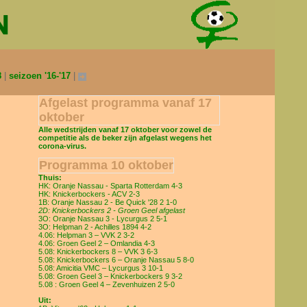
8
seizoen '16-'17
Afgelast programma vanaf 17
oktober
Alle wedstrijden vanaf 17 oktober voor zowel de
competitie als de beker zijn afgelast wegens het
corona-virus.
Programma 10 oktober
Thuis:
HK: Oranje Nassau - Sparta Rotterdam 4-3
HK: Knickerbockers - ACV 2-3
1B: Oranje Nassau 2 - Be Quick '28 2 1-0
2D: Knickerbockers 2 - Groen Geel afgelast
3O: Oranje Nassau 3 - Lycurgus 2 5-1
3O: Helpman 2 - Achilles 1894 4-2
4.06: Helpman 3 – VVK 2 3-2
4.06: Groen Geel 2 – Omlandia 4-3
5.08: Knickerbockers 8 – VVK 3 6-3
5.08: Knickerbockers 6 – Oranje Nassau 5 8-0
5.08: Amicitia VMC – Lycurgus 3 10-1
5.08: Groen Geel 3 – Knickerbockers 9 3-2
5.08 : Groen Geel 4 – Zevenhuizen 2 5-0
Uit: