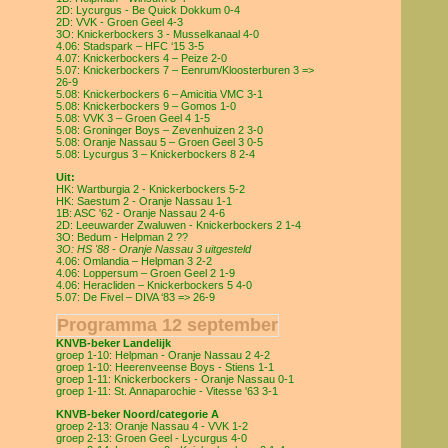
2D: Lycurgus - Be Quick Dokkum 0-4
2D: VVK - Groen Geel 4-3
3O: Knickerbockers 3 - Musselkanaal 4-0
4.06: Stadspark – HFC ‘15 3-5
4.07: Knickerbockers 4 – Peize 2-0
5.07: Knickerbockers 7 – Eenrum/Kloosterburen 3 =>
26-9
5.08: Knickerbockers 6 – Amicitia VMC 3-1
5.08: Knickerbockers 9 – Gomos 1-0
5.08: VVK 3 – Groen Geel 4 1-5
5.08: Groninger Boys – Zevenhuizen 2 3-0
5.08: Oranje Nassau 5 – Groen Geel 3 0-5
5.08: Lycurgus 3 – Knickerbockers 8 2-4
Uit:
HK: Wartburgia 2 - Knickerbockers 5-2
HK: Saestum 2 - Oranje Nassau 1-1
1B: ASC '62 - Oranje Nassau 2 4-6
2D: Leeuwarder Zwaluwen - Knickerbockers 2 1-4
3O: Bedum - Helpman 2 ??
3O: HS '88 - Oranje Nassau 3 uitgesteld
4.06: Omlandia – Helpman 3 2-2
4.06: Loppersum – Groen Geel 2 1-9
4.06: Heracliden – Knickerbockers 5 4-0
5.07: De Fivel – DIVA ‘83 => 26-9
Programma 12 september
KNVB-beker Landelijk
groep 1-10: Helpman - Oranje Nassau 2 4-2
groep 1-10: Heerenveense Boys - Stiens 1-1
groep 1-11: Knickerbockers - Oranje Nassau 0-1
groep 1-11: St. Annaparochie - Vitesse '63 3-1
KNVB-beker Noord/categorie A
groep 2-13: Oranje Nassau 4 - VVK 1-2
groep 2-13: Groen Geel - Lycurgus 4-0