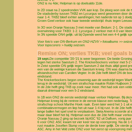
ON2 is nu 4de; Helpman is op doelsaldo 11de.
In 2D staat na 2 speelronden VVK aan kop. De ploeg won ook de t
De stadsderby tussen TKB2 en Lycurgus werd gewonnen door de bez
naar 1-4. TKB2 bleef exhter aandringen; het naderde tot op 1 doel
Groen Geel verloor ook haar tweede wedstrijd: thuis tegen Leeuw
In 3O won Oranje Nassau 3 met moeite van Bedum: 2-1. De stads
overwinning voor TKB3: 1-2. Lycurgus 2 verloor met 4-0 van Vee
In 3N speelde ON4 gelijk: uit bij Opende werd het een 4-4 gelijk spe
Voor foto's van ON-Berkum en ON2-HZVV > fotoalbums >> seizoe
Voor topscorers > huidig seizoen.
Remise ON; verlies TKB; veel goals 
19 sept.
De competitie '20-'21 is weer begonnen. De beide Gronin
tegen het sterke Saestum 2. The Knickerbockers verloor met 5-2 
In Zeist speelde ON gelijk tegen Saestum 2 dat thuis altijd goed
een van de weinige kansen die Saestum kreeg. ON was daarna bet
afstandsschot van Carolien Vegter. In de 2de helft bleef ON de b
eindstand.
The Knickerbockers begon onwennig aan de wedstrijd tegen Wartb
terug in de wedstrijd. Uit een strafschop maakte Robin Huijboom 2
In de 2de helft ging TKB op zoek naar meer. Het had ook een veld
daaruit driemaal voor een 5-2 eindstand.
In 1B won ON2 de eerste wedstrijd maar verloor Helpman. Bij deze 2
Helpman kreeg bij de rentree in de eerste klasse een nederlaag.
strafschop schoot Marthe Hoek raak. Even later werd het 1-1 ui
combinatievermogen en liep het uit naar 1-4 bij rust. In de 2de helf
lange ballen het spel snel te verplaatsen. Sieta Anema scoorde al 
maar daar bleef het bij. Helpman won dus de 2de helft maar verloor
Oranje Nassau 2 ging op bezoek bij ASC '62 uit Dalfsen, vorig jaa
6 voor ON2. ASC kwam tot vier keer toe op voorsprong. Na de 1-0
rust maakte Josefien Slump voor de derde keer gelijk. De vierde 
ASC. Amy in het Veld zette ON2 voor het eerst op voorsprong met