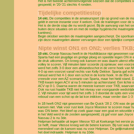
Het is het tweede achtereenvolgende seizoen dat de competities v
gespeeld; in '20-'21 slechts 4 ronden.
Tijdelijke competitiestop
14 okt.
De competities in de amateursport zijn op grond van de ma
geldt in eerste instantie voor 4 weken. Ook de trainingen voor d
Het is de derde stap die nu wordt gezet. Bij de aanvang van het s
buiten deze situaties om en met de nodige hygiënische maatregele
kantines).
Begin oktober werden de maatregelen aangescherpt. De sportkan
zijn deze maatregelen alweer vervangen door een tijdelijke competi
Nipte winst ON1 en ON2; verlies TKB
10 okt.
Oranje Nassau heeft in de Hoofdklasse nipt gewonnen van
Sparta had een jeugdige en gretige ploeg en speelde tegen ON in
de druk uitkomen. On kreeg ook kansen en was daarin uiterst effec
volley te scoren. Vijf minuten later scoorde zij opnieuw: een voorz
werd het zelfs 3-0 door een afstandsschot in de verre hoek van M
4-0 op een voorzet vanaf rechts van Kelly Dekker. Sparta gaf ech
minuut werd het 4-1 door een schot in de korte hoek. In de 85e m.
vreesde voor een AZ-scenario van Sparta, maar het hield stand. D
TKB kwam tegen ACV al na 5 minuten op achterstand. Een lichte o
ACV op 0-1. Daarna waren de meeste kansen voor TKB, waarvan e
Ook na rust haalde TKB niet het niveau van voorgaande wedstrijd
2. Vijf minuten voor tijd werd het zelfs 1-3 doordat de spits een 
reboud van een schot op de lat kon intikken, maar verder dan 1-3
In 1B heeft ON2 nipt gewonnen van Be Quick '28 2. ON was de geh
kansen niet. Vlak voor rust leek Joyce Moesker te scoren maar haa
was ON beter. Het bleef op zoek gaan naar een goal en wisselde s
in het Veld werd in de zestien aangespeeld; zij gaf voor aan Joy
Nassau 2 is nu 3de.
Helpman behaalde uit tegen Vitesse '63 uit Koekange het eerste pun
1e helft, maar Vitesse kreeg wel de betere kansen. Bij rust was h
merendeel van de kansen was nu voor Helpman. De gelijkmakende go
het doel indraaide. Helpman is nu 10de.