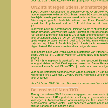
Voor foto's van TKB-ON,ON4-VVK en Lycurgus2-TKB2 > fotoalbum
ON2 stunt tegen Stiens. Monsterzeg
5 sept.
Oranje Nassau 2 heeft in de poule voor de KNVB-beker verr
favoriet tegen eersteklasser ON2. Maar na een 2-1 voorsprong bij
tikte bij de tweede paal een voorzet vanaf rechts in. Vlak voor r
Stiens nog terug tot 2-1. In de 2de helft werd een Fries offensief
maakte Lara Engelman uit de draai 3-1. En vlak daarna zette Jos
4-1.
In dezelfde poule liet eersteklasser Helpman na om te stunten t
elkaar gewaagd. Vlak voor rust kwam Helpman op voorsprong doo
rust en bijna 10 minuten had het de 1-0 achterstand omgebogen in
voor de aansluittreffer: 2-3. Uit een scheidsrechterbal na een b
op de keeper verdween echter in doel: 2-4. De Friezinnen wilden
Helpman nog dichterbij. Zarah Schrijver krulde de bal in de verre h
uitgeschakeld. Beide teams treffen elkaar volgende week.
In de andere poule won Oranje Nassau afgetekend van Vitesse '63. N
Bobby Dijkstra (3x), Carolien Vegter en Gemma Nijst. In de rust 
Sebens.
Bij TKB - St. Annaparochie werd zelfs nog meer gescoord. De uitsl
tegengoal viel na de 10-0. De doelpunten waren van Sanne Hartsem
nanne en Hanna Scheid. ON en TKB zijn beide door naar de volge
Voor de districtsbeker categorie A won Groen Geel met 1-4 van 
Knickerbockers 3 won met 0-2 van Gorecht. Helpman 2 verloor me
voor Lycurgus.
Voor foto's van ON2-Stiens en Helpman-HeerenveenseBoys > fotoa
Bekerwinst ON en TKB
29 aug.
Het seizoen '20-'21 is van start gegaan met bekerwedstri
Oranje Nassau en TKB, ingedeeld in dezelfde groep, wonnen beide.
voor tegen St. Annaparochie en won uiteindelijk met 0-6. Binnen 
overgekomen Carolien Vegter. Beide speelsters voerden om en om
diverse kansen op een hogere score.