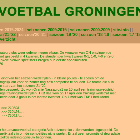
en 2015-2024
seizoenen 2009-2015
seizoenen 2000-2009
site-info
en'21-'22
seizoen'20-'21
seizoen '19-'20
seizoen '18-'19
seizoen '17-'1
verzicht
amateurclubs weer oefenen tegen elkaar. De vrouwen van ON ontvingen de
rd gespeeld in 4 kwarten. De standen per kwart waren 0-1, 1-0, 4-0 en 2-0
 enkele nieuwe speelsters kregen hun eerste speelminuten.
.... .
nd van het seizoen wedstrijden - in kleine poules - te spelen om de
elijk om voor de zomer nog zo'n competitie te houden. De teams die al in
e start van het seizoen '21-'22.
rijden gespeeld. Zo won Oranje Nassau da1 op 10 april een trainingswedstrijd
ge trainingswedstrijden. TKB da1 won op 17 april een trainingswedstrijd met
mede door 3 goals in het laatste kwartier. Op 7 mei was TKB1 beduidend
 >>> 210508... .
 >>> 210424... .
 >>> 210417... .
het amateurvoetbal categorie A dit seizoen niet zullen worden uitgespeeld. De
ijk zal zijn om de competities uit te spelen. Er zal geen promotie of degradatie
ezelfde indeling opnieuw begonnen.