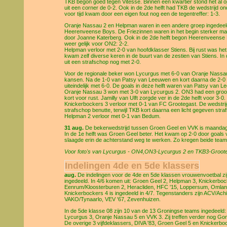
TKB begon goed tegen Vitesse. Binnen een kwartier stond het al 
uit een corner de 0-2. Ook in de 2de helft had TKB de wedstrijd o
voor tijd kwam door een eigen fout nog een de tegentreffer: 1-3.
Oranje Nassau 2 en Helpman waren in een andere groep ingedeeld. 
Heerenveense Boys. De Friezinnen waren in het begin sterker m
door Joanne Katerberg. Ook in de 2de helft begon Heerenveens
weer gelijk voor ON2: 2-2.
Helpman verloor met 2-0 van hoofdklasser Stiens. Bij rust was he
kwam zelf diverse keren in de buurt van de zestien van Stiens. In
uit een strafschop nog met 2-0.
Voor de regionale beker won Lycurgus met 6-0 van Oranje Nassau
kansen. Na de 1-0 van Patsy van Leeuwen en kort daarna de 2-0 
uiteindelijk met 6-0. De goals in deze helft waren van Patsy van Le
Oranje Nassau 3 won met 3-0 van Lycurgus 2. ON3 had een groot
kort voor rust. Jamilly van Ulft zorgde ver in de 2de helft voor 3-0.
Knickerbockers 3 verloor met 0-1 van FC Grootegast. De wedstrijd
strafschop benutte, terwijl TKB kort daarna een licht gegeven straf
Helpman 2 verloor met 0-1 van Bedum.
31 aug.
De bekerwedstrijd tussen Groen Geel en VVK is maandagavo
In de 1e helft was Groen Geel beter. Het kwam op 2-0 door goals
slaagde erin de achterstand weg te werken. Zo kregen beide team
Voor foto's van Lycurgus - ON4,ON3-Lycurgus 2 en TKB3-Grootega
Indelingen 4de en 5de klassers
aug.
De indelingen voor de 4de en 5de klassen vrouwenvoetbal zij
ingedeeld. In 4/6 komen uit: Groen Geel 2, Helpman 3, Knickerbo
Eenrum/Kloosterburen 2, Heracliden, HFC '15, Loppersum, Omland
Knickerbockers 4 is ingedeeld in 4/7. Tegenstanders zijn ACV/Ach
VAKO/Tynaarlo, VEV '67, Zevenhuizen.
In de 5de klasse 08 zijn 10 van de 13 Groningse teams ingedeeld:
Lycurgus 3, Oranje Nassau 5 en VVK 3. Zij treffen verder nog G
De overige 3 vijfdeklassers, DIVA '83, Groen Geel 5 en Knickerbock