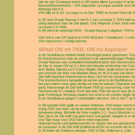
Van de vier Groningse teams in 2D kwam alleen Lycurgus in acti
Eenrum/Kloosterburen - VVK uitgesteld. Lycurgus speelde uit in 
Wolvega met 0-4.
VVK blijft 1e in 2D. Lycurgus is nu 5de. TKB2 en Groen Geel zijn 
In 3O won Oranje Nassau 3 met 5-1 van Lycurgus 2. ON3 leidt nu d
steeg daardoor naar de 2de plaats. Ook Helpman 2 won: thuis wer
Lycurgus 2 is 10de.
In 3N werd de wedstrijd VIOD - Oranje Nassau 4 afgelast. ON4 is
Voor foto's van ON-Sparta en ON2-BeQuick > fotoalbums >> seiz
Voor topscorers > huidig seizoen.
Winst ON en TKB; ON nu koploper
In de Hoofdklasse hebben beide Groningse teams gewonnen. Ora
En Knickerbockers was de sterkste in de uitwedstrijd tegen Reige
Oranje Nassau was voetballend beduidend beter dan Heerenveense B
de 16e m. kwam ON op 0-1 door een benutte strafschop van Caro
door Bobby Dijkstra en 0-3 door Maaike Stam, beide keren na een
een voorzet van links van Marieke Baas en de 0-5 was van Aisse 
2de helft beperkte Heerenveense Boys zich tot het voorkomen van
The Knickerbockers behaalde de eerste winst in de Hoofdklasse
het spel maken maar ging slordig om met de kansen. Daardoor was
partij. Halverwege de 2de helft kwam TKB op voorsprong. robin Hu
Hartsema die 0-1 maakte. Even late lette TKB niet op en was de sta
goal. Frederique Versteeg maakte een actie in de zestien, legde 
In de Hoofdklasse gingen 3 wedstrijden niet door. ON is met 7 uit 
In 1B speelde ON2 gelijk en verloor Helpman. ON2 begon slecht in
kreeg ON2 wat meer vat op de wedstrijd maar de ruststand was no
dominante ploeg. Michelle de Vries maakte 2-1. Joyce Moesker zor
Epe, dat in de 2de helft nog geen kans had gehad, slaagde er in de
voor Epe maar voor ON2 had er meer ingezeten.
Helpman kende veel geblesseerden en startte met een geïmprovis
de ruststand. In de 2de helft profiteerde AZSV en scoorde het 4x 
In 1B leiden de Gelderse ploegen. ON2 is 5de, Helpman is 12de.