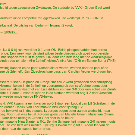
kkum.
wedstrijd tegen Leeuwarder Zwaluwen. De stadsderby VVK - Groen Geel werd
armsum uit de competitie teruggetrokken. De wedstrijd HS '88 - ON3 is
kanaal. De uitslag van Bedum - Helpman 2 volgt.
> 200919... .
.
Na 0-0 bij rust werd het 0-1 voor ON. Beide ploegen hadden hun eerste
ronde. Een week voor de start wilden beide ploegen zich goed voorbereiden
 basisspeelsters rust te geven; ON door een helft lang met de waarschijnlijke
eindstreep te halen. Al in 1e helft vielen Annika Vos (ON) en Esmee Buma (TKB)
 weinig kansen en de paar kansen die er waren, werden door de paal of de
ege de 2de helft. Een Ziyech-achtige pass van Carolien Vegter werd voor het
lassers tussen Helpman en Oranje Nassau 2 werd gewonnen door thuisploeg
. Helpman kwam in de 1e helft op voorsprong uit een strafschop benut door
door een afstandsschot van Liza dijkhuis en naar 3-0 door een schot van Zarah
kte 4-1 door Justine Kuiper en in de slotfase werd het nog 4-2 door Josefien
 de tweede ronde van de KNVB-beker.
 VVK kwam na een kwartier op 0-1 door een kopbal van Lilli Schrijber, In de
en corner. Daniek van Laar maakte vlak voor tijd nog 1-2.
de bekerwinst in deze poule. Lycurgus begon beter aan de wedstrijd, maar
ploeg. Voor rust was het al 3-0 door goals van Marielle Groen, Maria van Omme
. Door deze uitslag is Groen Geel door in de beker.
ten maakte Nina Slagter al 0-1. Benthe Schipperheijn maakte 2-0 na een mooie
aal. De 2de helft was minder.. Lycurgus kwam terug tot 1-3 door Isa van de
is door naar de tweede bekerronde.