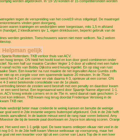
oortijdig worden afgebroken. In '19-'20 konden er 15 competitieronden worden
atregelen tegen de verspreiding van het covid19 virus stilgelegd. De maatregel
e seniorenteams vinden geen doorgang,
eizoen waren trainingen en wedstrijden weer toegestaan, mits 1,5 m afstand
n (handgel, 2 kleedkamers ipv 1, eigen drinkbussen, beperkt gebruik van de
tines werden gesloten. Toeschouwers waren niet meer welkom. Na 2 weken
tiestop.
; Helpman gelijk
 Sparta Rotterdam. TKB verloor thuis van ACV.
 een hoog tempo. ON hield het hoofd koel en kon door goed combineren onder
tief. Na een half uur maakte Carolien Vegter 1-0 door al vallend met een halve
et vanaf rechts van Bobby Dijkstra werd keurig ingetikt. En op slag van rust
aaike Stam. Een kwartier na rust maakte de net ingevallen Aisse Gumbs zelfs
ter niet op en zorgde voor een spannende laatste 20 minuten. In de 75ste
 werd het 4-2 uit een corner en vlak daarna 4-3, opnieuw uit een corner. ON
e 4-3 winst betekende consolidatie van de 1e plaats.
vertreding binnen de zestien werd bestraft met een penalty en daardoor kwam
r een werd benut. Een tegenaanval werd door Sjaantje Nanne afgerond: 1-1.
en. ACV kreeg enkele corners en in de 75e m. werd daaruit raak geschoten: 1-
voorzet kon intikken. TKB kwam nog terug doordat Frederique Versteeg in de
 kwam TKB niet.
ele wedstrijd beter maar creëerde te weinig kansen en benutte de weinige
r goal werd in 2de instantie wegens buitenspel afgekeurd. Ook in de 2de helft
teeds aanvallend. In de laatste minuut werd de rang naar voren beloond. Amy
ce Moesker die bij de tweede paal doorkwam en Joyce kon alsnog scoren. Oranje
t. Het werd een 1-1 gelijk spel. De twee teams ontliepen elkaar niet veel in de
et nog 0-0. In de 2de helft kwam Vitesse weliswaar op voorsprong, maar het
al viel een kwartier voor tijd uit een corner van Laura Top die in een keer