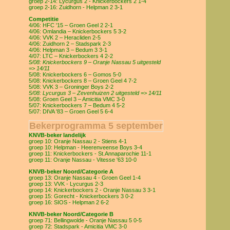
groep 2-14: Lycurgus 2 - Knickerbockers 2 1-4
groep 2-16: Zuidhorn - Helpman 2 3-1
Competitie
4/06: HFC '15 – Groen Geel 2 2-1
4/06: Omlandia – Knickerbockers 5 3-2
4/06: VVK 2 – Heracliden 2-5
4/06: Zuidhorn 2 – Stadspark 2-3
4/06: Helpman 3 – Bedum 3 3-1
4/07: LTC – Knickerbockers 4 2-2
5/08: Knickerbockers 9 – Oranje Nassau 5 uitgesteld
=> 14/11
5/08: Knickerbockers 6 – Gomos 5-0
5/08: Knickerbockers 8 – Groen Geel 4 7-2
5/08: VVK 3 – Groninger Boys 2-2
5/08: Lycurgus 3 – Zevenhuizen 2 uitgesteld => 14/11
5/08: Groen Geel 3 – Amicitia VMC 3-0
5/07: Knickerbockers 7 – Bedum 4 5-2
5/07: DIVA '83 – Groen Geel 5 6-4
Bekerprogramma 5 september
KNVB-beker landelijk
groep 10: Oranje Nassau 2 - Stiens 4-1
groep 10: Helpman - Heerenveense Boys 3-4
groep 11: Knickerbockers - St.Annaparochie 11-1
groep 11: Oranje Nassau - Vitesse '63 10-0
KNVB-beker Noord/Categorie A
groep 13: Oranje Nassau 4 - Groen Geel 1-4
groep 13: VVK - Lycurgus 2-3
groep 14: Knickerbockers 2 - Oranje Nassau 3 3-1
groep 15: Gorecht - Knickerbockers 3 0-2
groep 16: SIOS - Helpman 2 6-2
KNVB-beker Noord/Categorie B
groep 71: Bellingwolde - Oranje Nassau 5 0-5
groep 72: Stadspark - Amicitia VMC 3-0