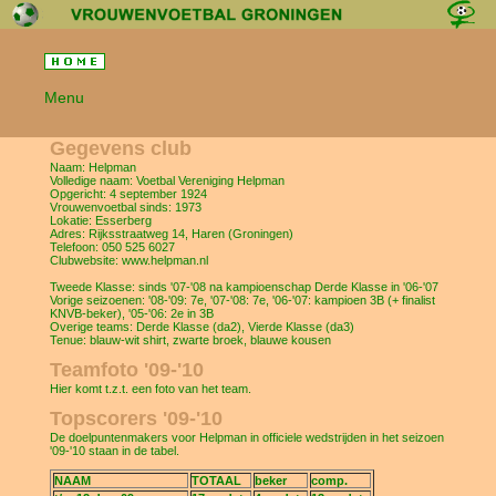
Menu
Gegevens club
Naam: Helpman
Volledige naam: Voetbal Vereniging Helpman
Opgericht: 4 september 1924
Vrouwenvoetbal sinds: 1973
Lokatie: Esserberg
Adres: Rijksstraatweg 14, Haren (Groningen)
Telefoon: 050 525 6027
Clubwebsite: www.helpman.nl
Tweede Klasse: sinds '07-'08 na kampioenschap Derde Klasse in '06-'07
Vorige seizoenen: '08-'09: 7e, '07-'08: 7e, '06-'07: kampioen 3B (+ finalist
KNVB-beker), '05-'06: 2e in 3B
Overige teams: Derde Klasse (da2), Vierde Klasse (da3)
Tenue: blauw-wit shirt, zwarte broek, blauwe kousen
Teamfoto '09-'10
Hier komt t.z.t. een foto van het team.
Topscorers '09-'10
De doelpuntenmakers voor Helpman in officiele wedstrijden in het seizoen
'09-'10 staan in de tabel.
NAAM
TOTAAL
beker
comp.