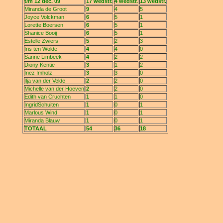
t/m 12 dec. 09
17 wedstr.
4 wedstr.
13 wedstr.
Miranda de Groot
9
4
5
Joyce Volckman
6
5
1
Lorette Boersen
6
5
1
Shanice Booij
6
5
1
Estelle Zwiers
5
2
3
Iris ten Wolde
4
4
0
Sanne Limbeek
4
2
2
Diony Kentie
3
1
2
Inez Imholz
3
3
0
Ilja van der Velde
2
2
0
Michelle van der Hoeven
2
2
0
Edith van Cruchten
1
1
0
IngridSchuiten
1
0
1
Marlous Wind
1
0
1
Miranda Blauw
1
0
1
TOTAAL
54
36
18