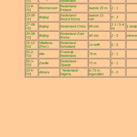
\'01
Nederland
13-8-
Nederland-
Wormerveer
laatste 20 m.
2 - 1
\'01
Finland
23-08-
Nederland-
laatste 15
Beijing
0 - 3
\'01
Noord-Korea
min.
27-08-
1-1 / 5-4
Beijing
Nederland-China
89 min.
1 doel
\'01
ns
29-08-
Nederland-Zuid-
Beijing
60 min.
2 - 0
zilvere
\'01
Korea
15-12-
Villafierta
Nederland -
1e helft
0 - 0
\'02
(Port.)
Schotland
25-2-
Frankrijk -
Albi
79 m.
2 - 1
\'03
Nederland
26-3-
Nederland -
Zwolle
72 m.
0 - 1
\'03
Spanje
10-6-
Nederland -
in 73 m.
Almere
0 - 0
\'03
Nigeria
ingevallen