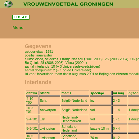
Menu
Gegevens
geboortejaar: 1981
positie: aanvalster
clubs: Viboa, Velocitas, Oranje Nassau (2001-2003), VS (2003-2004), UK (
Be Quick '28 (2006-2008), Viboa (2009- )
aantal interlands: 10 (+ 3 Universiade-wedstrijden)
aantal doelpunten: 2 (+ 1 op de Universiade)
lid van Universiade-team dat in augustus 2001 te Beijing een zilveren medail
Interlands
datum
plaats
teams
speeltijd
uitslag
bijzo
4-10-
Echt
België-Nederland
inv.
2 - 3
\'00
20-3-
Antwerpen
België-Nederland
vol
1 - 4
1 doel
\'01
Nederland-
9-4-\'01
Elst
vol
1 - 1
1 doel
Denemarken
Schotland-
8-5-\'01
Livingston
laatste 10 m.
0 - 4
Nederland
10-5-
Schotland-
Livingston
70 m.
0 - 2