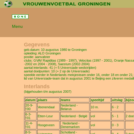
Menu
Gegevens
geb.datum: 10 augustus 1980 te Groningen
opleiding: ALO Groningen
positie: aanvalster
clubs: GVAV Rapiditas (1989 - 1997), Velocitas (1997 - 2001), Oranje Nass
-2002 en 2004 - 2008), Saestum (2002-2004)
aantal interlands: 41 (+ 5 Universiade wedstrijden)
aantal doelpunten: 10 (+ 2 op de Universiade)
speelde eerder in Nederlands meisjesteam onder 16, onder 18 en onder 21;
lid van Universiade-team dat in augustus 2001 te Beijing een zilveren medail
Interlands
(bijgehouden t/m augustus 2007)
datum
plaats
teams
speeltijd
uitslag
bijz
20-9-
Nederland -
Veenendaal
10 m.
6 - 2
\'00
Belarus
6-3-
Etten-Leur
Nederland - België
vol
5 - 1
2 doe
\'01
11-4-
Nederland -
Hoogeveen
vol
0 - 3
\'01
Denemarken
8-5-
Schotland -