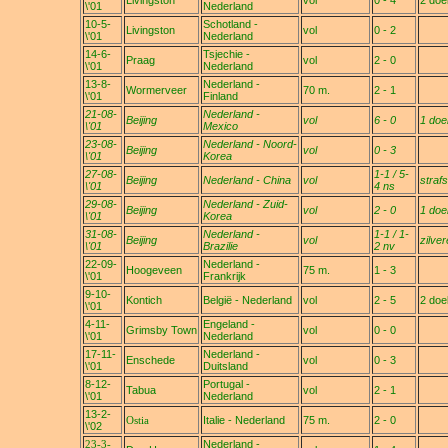
Livingston
vol
0 - 4
2 doe
\'01
Nederland
10-5-
Schotland -
Livingston
vol
0 - 2
\'01
Nederland
14-6-
Tsjechie -
Praag
vol
2 - 0
\'01
Nederland
13-8-
Nederland -
Wormerveer
70 m.
2 - 1
\'01
Finland
21-08-
Nederland -
Beijing
vol
6 - 0
1 doe
\'01
Mexico
23-08-
Nederland - Noord-
Beijing
vol
0 - 3
\'01
Korea
27-08-
1-1 / 5-
Beijing
Nederland - China
vol
straf
\'01
4 ns
29-08-
Nederland - Zuid-
Beijing
vol
2 - 0
1 doe
\'01
Korea
31-08-
Nederland -
1-1 / 1-
Beijing
vol
zilve
\'01
Brazilie
2 nv
22-09-
Nederland -
Hoogeveen
75 m.
1 - 3
\'01
Frankrijk
9-10-
Kontich
België - Nederland
vol
2 - 5
2 doe
\'01
4-11-
Engeland -
Grimsby Town
vol
0 - 0
\'01
Nederland
17-11-
Nederland -
Enschede
vol
0 - 3
\'01
Duitsland
8-12-
Portugal -
Tabua
vol
2 - 1
\'01
Nederland
13-2-
Ostia
Italie - Nederland
75 m.
2 - 0
\'02
23-3-
Nederland -