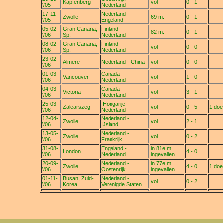
Kapfenberg
vol
0 - 1
\'05
Nederland
17-11-
Nederland -
Zwolle
69 m.
0 - 1
\'05
Engeland
05-02-
Gran Canaria,
Finland -
82 m.
0 - 1
\'06
Sp.
Nederland
08-02-
Gran Canaria,
Finland -
vol
0 - 0
\'06
Sp.
Nederland
23-02-
Almere
Nederland - China
vol
0 - 0
\'06
01-03-
Canada -
Vancouver
vol
1 - 0
\'06
Nederland
04-03-
Canada -
Victoria
vol
3 - 1
\'06
Nederland
25-03-
Hongarije -
Zalearszeg
vol
0 - 5
1 doe
\'06
Nederland
12-04-
Nederland -
Zwolle
vol
2 - 1
\'06
IJsland
13-05-
Nederland -
Zwolle
vol
0 - 2
\'06
Frankrijk
31-08-
Engeland -
in 81e m.
London
4 - 0
\'06
Nederland
ingevallen
20-09-
Nederland -
in 77e m.
Zwolle
4 - 0
1 doe
\'06
Oostenrijk
ingevallen
01-11-
Busan, Zuid-
Nederland -
vol
0 - 2
\'06
Korea
Verenigde Staten