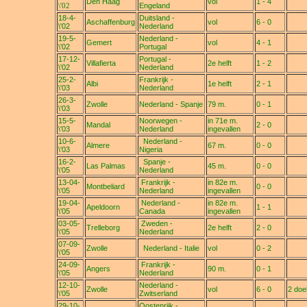
Den Haag
vol
1 - 4
\'02
Engeland
18-4-
Duitsland -
Aschaffenburg
vol
6 - 0
\'02
Nederland
19-5-
Nederland -
Gemert
vol
4 - 1
\'02
Portugal
17-12-
Portugal -
Villafierta
2e helft
1 - 2
\'02
Nederland
25-2-
Frankrijk -
Albi
1e helft
2 - 1
\'03
Nederland
26-3-
Zwolle
Nederland - Spanje
79 m.
0 - 1
\'03
15-5-
Noorwegen -
in 71e m.
Mandal
2 - 0
\'03
Nederland
ingevallen
10-6-
Nederland -
Almere
67 m.
0 - 0
\'03
Nigeria
16-2-
Spanje -
Las Palmas
45 m.
0 - 0
\'05
Nederland
13-04-
Frankrijk -
in 82e m.
Montbeliard
0 - 0
\'05
Nederland
ingevallen
19-04-
Nederland -
in 82e m.
Apeldoorn
1 - 1
\'05
Canada
ingevallen
03-05-
Zweden -
Trelleborg
2e helft
2 - 0
\'05
Nederland
07-09-
Zwolle
Nederland - Italie
vol
0 - 2
\'05
24-09-
Frankrijk -
Angers
90 m.
0 - 1
\'05
Nederland
12-10-
Nederland -
Zwolle
vol
6 - 0
2 doe
\'05
Zwitserland
29-10-
Oostenrijk -